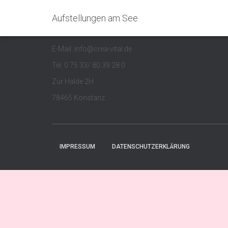
Aufstellungen am See
Kontakt
E-Mail: info@crea-vital.de
Tel. 0 75 33/ 80 39 28 0
Zur Halde 2H
78465 Konstanz
IMPRESSUM
DATENSCHUTZERKLÄRUNG