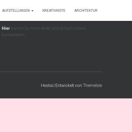
AUFSTELLUNGEN
KREATIVKISTE
ARCHITEKTUR
Kontaktformular
Hier
kannst Du mich direkt und einfach online
kontaktieren.
Hestia | Entwickelt von
ThemeIsle