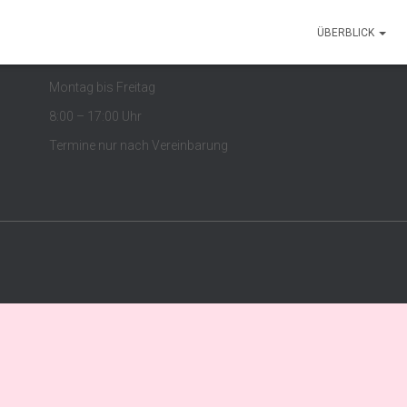
ÜBERBLICK
Öffnungszeiten
Montag bis Freitag
8:00 – 17:00 Uhr
Termine nur nach Vereinbarung