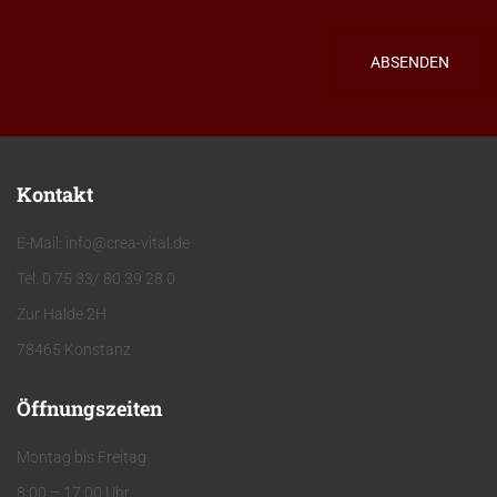
ABSENDEN
Kontakt
E-Mail: info@crea-vital.de
Tel. 0 75 33/ 80 39 28 0
Zur Halde 2H
78465 Konstanz
Öffnungszeiten
Montag bis Freitag
8:00 – 17:00 Uhr