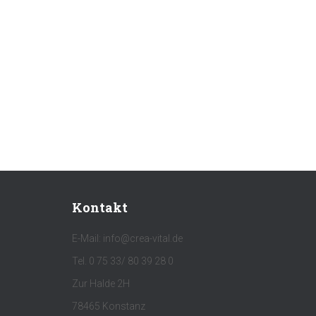
Kontakt
E-Mail: info@crea-vital.de
Tel. 0 75 33/ 80 39 28 0
Zur Halde 2H
78465 Konstanz