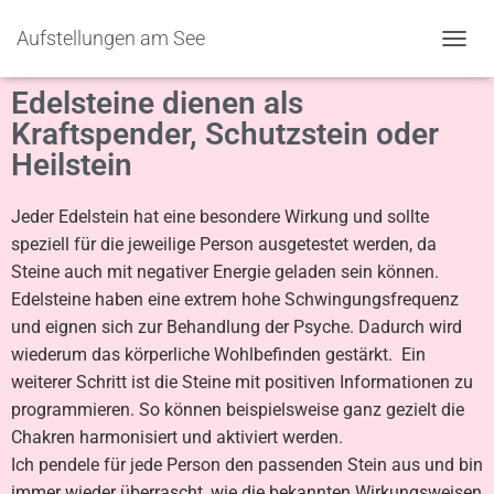
Aufstellungen am See
N
A
Edelsteine dienen als
V
I
Kraftspender, Schutzstein oder
G
Heilstein
A
T
I
Jeder Edelstein hat eine besondere Wirkung und sollte
O
speziell für die jeweilige Person ausgetestet werden, da
N
U
Steine auch mit negativer Energie geladen sein können.
M
Edelsteine haben eine extrem hohe Schwingungsfrequenz
S
und eignen sich zur Behandlung der Psyche. Dadurch wird
C
H
wiederum das körperliche Wohlbefinden gestärkt. Ein
A
weiterer Schritt ist die Steine mit positiven Informationen zu
L
programmieren. So können beispielsweise ganz gezielt die
T
E
Chakren harmonisiert und aktiviert werden.
N
Ich pendele für jede Person den passenden Stein aus und bin
immer wieder überrascht, wie die bekannten Wirkungsweisen